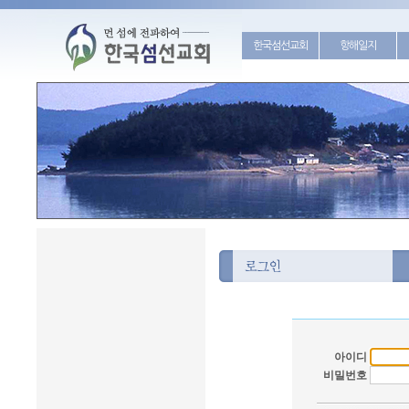
한국섬선교회
항해일지
아이디
비밀번호