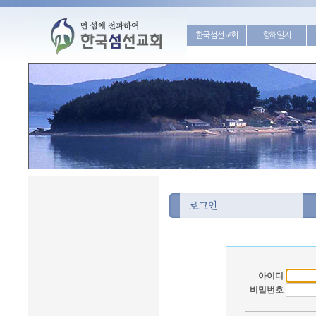
한국섬선교회
항해일지
아이디
비밀번호