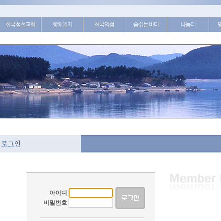
한국섬선교회
항해일지
한국의섬
숨쉬는 바다
나눔터
아이디
비밀번호