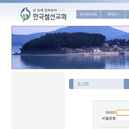
한국섬선교회
항해일지
아이디
비밀번호