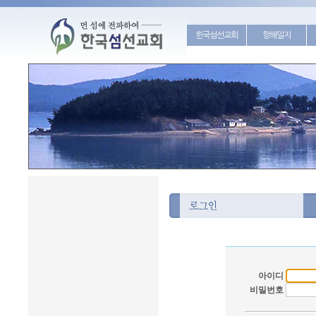
한국섬선교회
항해일지
아이디
비밀번호