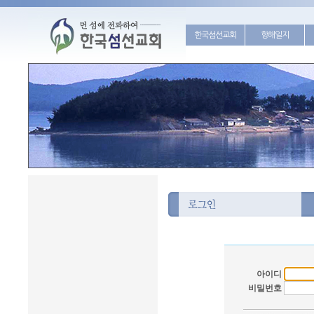
한국섬선교회
항해일지
아이디
비밀번호