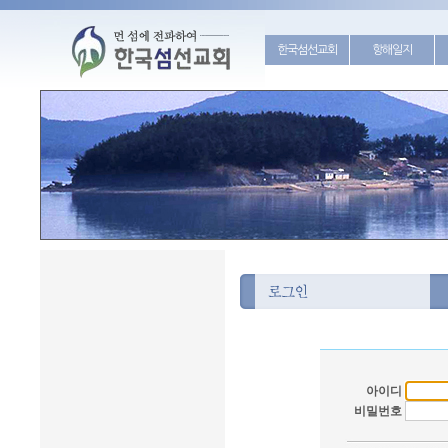
한국섬선교회
항해일지
아이디
비밀번호