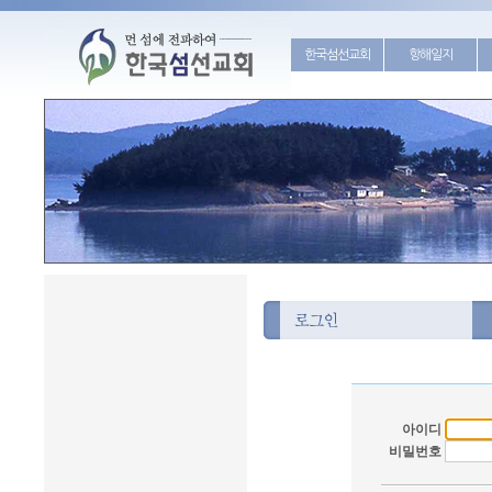
한국섬선교회
항해일지
아이디
비밀번호