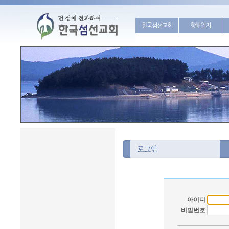
한국섬선교회
항해일지
아이디
비밀번호