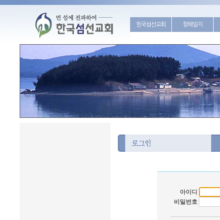
한국섬선교회
항해일지
아이디
비밀번호