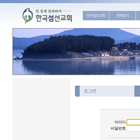
한국섬선교회
항해일지
아이디
비밀번호