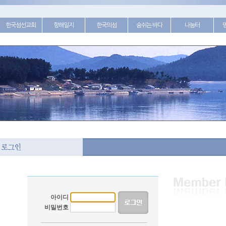
한국섬선교회
항해일지
한국의섬
숨쉬는 바다
나눔터
아이디
비밀번호