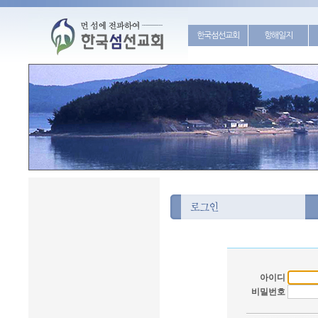
한국섬선교회
항해일지
아이디
비밀번호