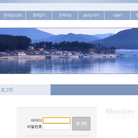
한국섬선교회
항해일지
한국의섬
숨쉬는 바다
나눔터
아이디
비밀번호