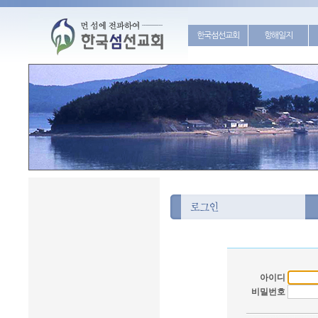
한국섬선교회
항해일지
아이디
비밀번호