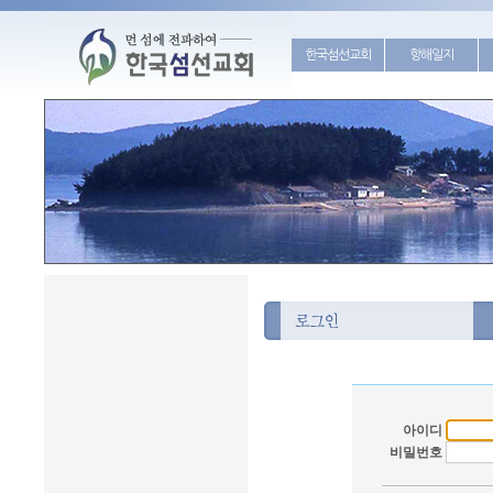
한국섬선교회
항해일지
아이디
비밀번호