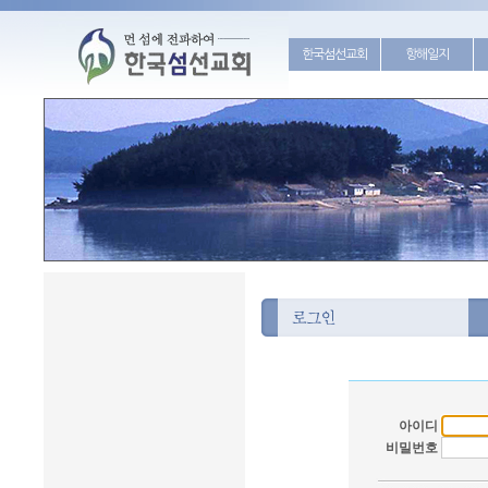
한국섬선교회
항해일지
아이디
비밀번호