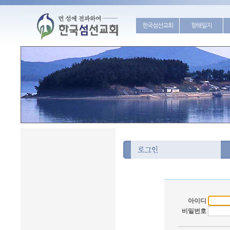
한국섬선교회
항해일지
아이디
비밀번호