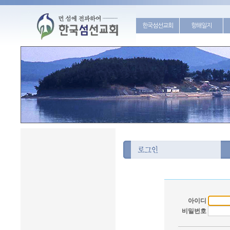
한국섬선교회
항해일지
아이디
비밀번호