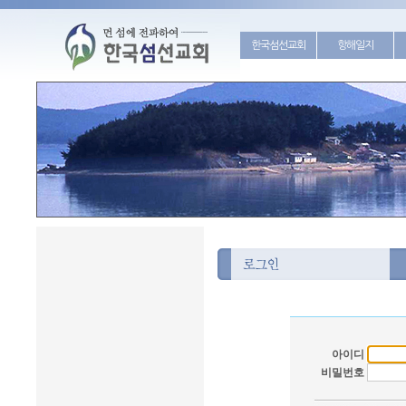
한국섬선교회
항해일지
아이디
비밀번호