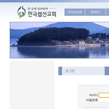
한국섬선교회
항해일지
아이디
비밀번호