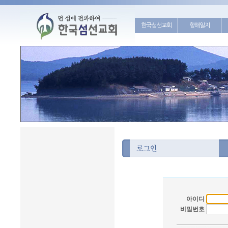
한국섬선교회
항해일지
아이디
비밀번호