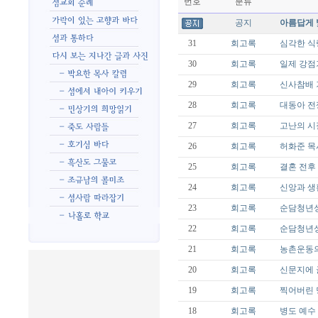
번호
분류
공지
아름답게 
31
회고록
심각한 식
30
회고록
일제 강점
29
회고록
신사참배 
28
회고록
대동아 전
27
회고록
고난의 시
26
회고록
허화준 목
25
회고록
결혼 전후
24
회고록
신앙과 생
23
회고록
순담청년성
22
회고록
순담청년성
21
회고록
농촌운동
20
회고록
신문지에 
19
회고록
찍어버린
18
회고록
병도 예수