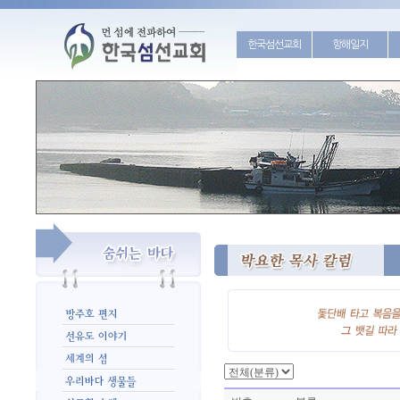
한국섬선교회
항해일지