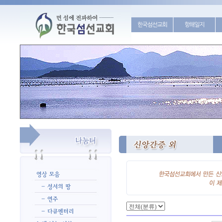
한국섬선교회
항해일지