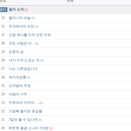
번호
제목
필자 소개
33
할머니와 바늘
(2)
32
천국에서의 만찬
(1)
31
신발 하나를 마저 던진 이유
30
모든 사람은 다...
(1)
29
순종의 삶
28
내가 키우고 있는 개
(1)
27
나는 나뭇잎입니다
26
돼지저금통
(1)
25
도마뱀의 우정
24
사람의 가치
23
우츄프라 카치아.....
(1)
22
31일째 돌아온 분실물
21
3일만 볼 수 있다면
(1)
20
베토벤 월광 소나타 1악장