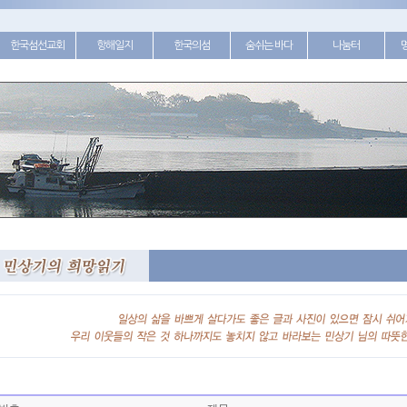
한국섬선교회
항해일지
한국의섬
숨쉬는 바다
나눔터