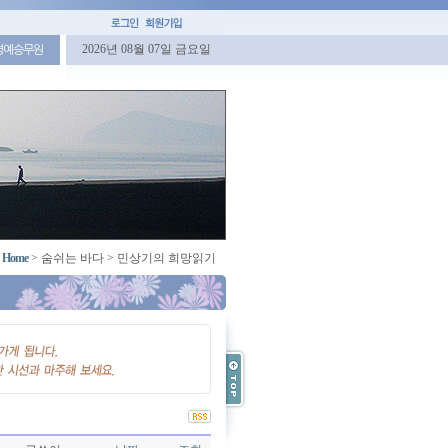
2026년 08월 07일 금요일
명예승무원
Home
>
숨쉬는 바다
>
민상기의 희망읽기