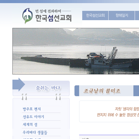
한국섬선교회
항해일지