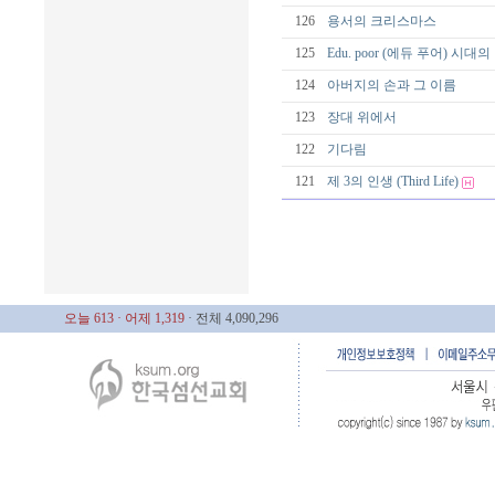
126
용서의 크리스마스
125
Edu. poor (에듀 푸어) 시
124
아버지의 손과 그 이름
123
장대 위에서
122
기다림
121
제 3의 인생 (Third Life)
오늘 613
· 어제 1,319
· 전체 4,090,296