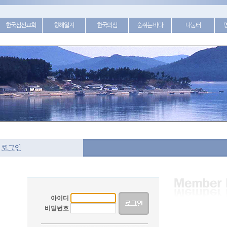
한국섬선교회
항해일지
한국의섬
숨쉬는 바다
나눔터
아이디
비밀번호