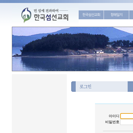
한국섬선교회
항해일지
아이디
비밀번호