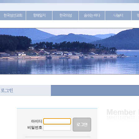
한국섬선교회
항해일지
한국의섬
숨쉬는 바다
나눔터
아이디
비밀번호