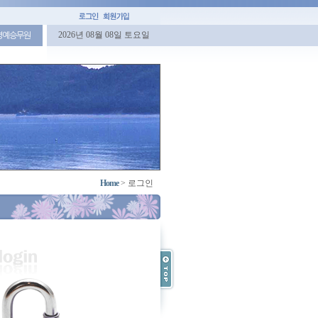
2026년 08월 08일 토요일
명예승무원
Home
>
로그인