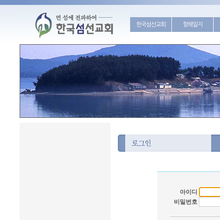
한국섬선교회
항해일지
아이디
비밀번호