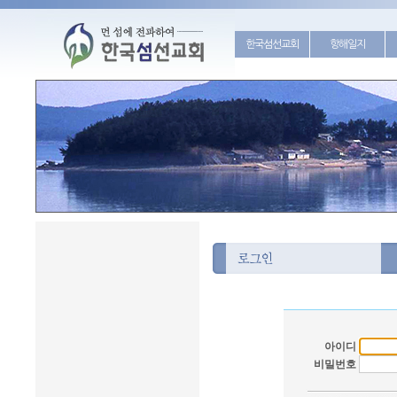
한국섬선교회
항해일지
아이디
비밀번호