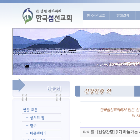
한국섬선교회
항해일지
타이틀 :
[신앙간증] [17] 하늘가는