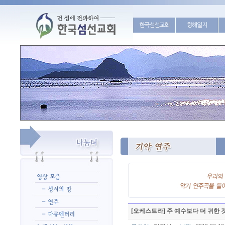
한국섬선교회
항해일지
[오케스트라] 주 예수보다 더 귀한 것은