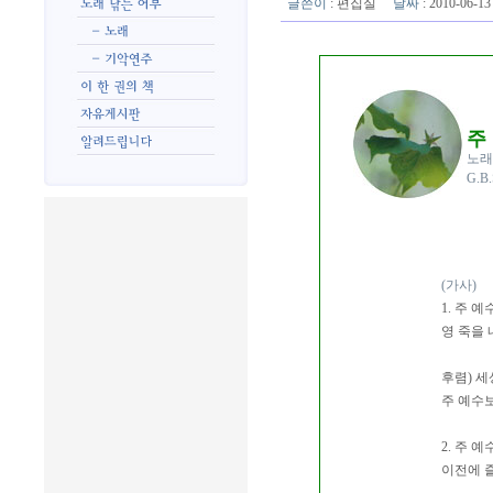
글쓴이
:
편집실
날짜
: 2010-06-
주
노래
G.B
(가사)
1. 주 
영 죽을 
후렴) 세
주 예수보
2. 주 
이전에 