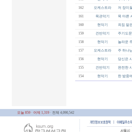
162
오케스트라
저 장미꽃
161
목관악기
목 마른 사슴
160
현악기
죄짐 맡은 
159
건반악기
주기도문/M
158
현악기
놀라운 주
157
오케스트라
주 하나님
156
현악기
당신은 사
155
건반악기
완전한 사
154
현악기
한 밤중에
오늘 859
· 어제 1,319
· 전체 4,090,542