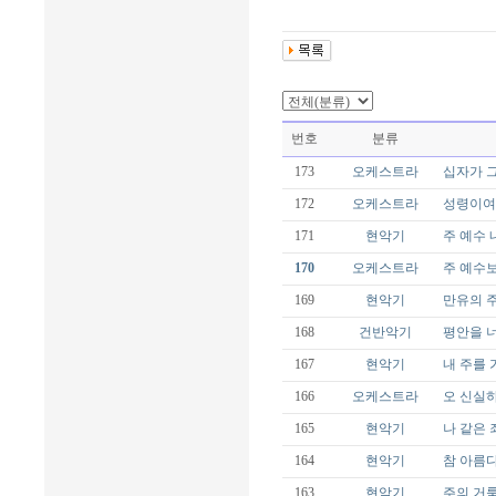
번호
분류
173
오케스트라
십자가 그
172
오케스트라
성령이여 
171
현악기
주 예수 내
170
오케스트라
주 예수보다
169
현악기
만유의 주
168
건반악기
평안을 너
167
현악기
내 주를 가
166
오케스트라
오 신실하
165
현악기
나 같은 
164
현악기
참 아름다
163
현악기
주의 거룩