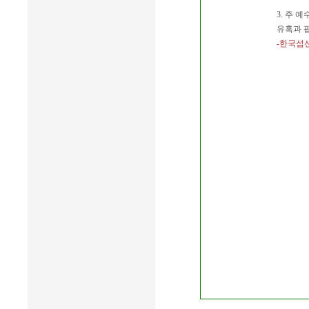
3. 주 
유혹과 
-한국섬