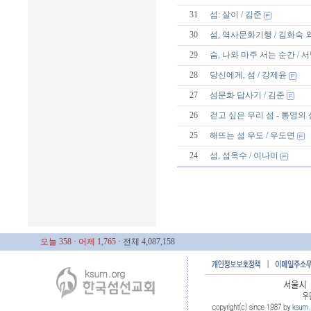
31
섬: 살이 / 김준
30
섬, 역사문화기행 / 김화숙 
29
숨, 나와 마주 서는 순간 / 
28
당신에게, 섬 / 강제윤
27
섬문화 답사기 / 김준
26
걷고 싶은 우리 섬 - 통영의 
25
해뜨는 섬 우도 / 우도면
24
섬, 섬옥수 / 이나미
오늘 358
· 어제 1,765
· 전체 4,087,158