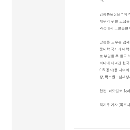
다.
강봉룡원장은 “ 이 
세우기 위한 고심을
과정에서 그럴듯한 
강봉룡 교수는 김
문대학 국사과 대학원
로 부임한 후 한국 
바다에 새겨진 한국사(
015 공저)등 다
장, 목포원도심재생
한편 ‘바닷길로 찾아
최지우 기자 (목포