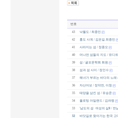
번호
43
낙월도 / 최종민
42
홍도 사계 / 김은길.최종민
41
사라지는 섬 / 정종오
40
머나먼 섬들의 지도 / 유디
39
섬 / 굴포문학회 회원
38
섬과 섬 사이 / 정인수
37
해녀가 부르는 바다의 노래 
36
자산어보 / 정약전, 이청
35
태양을 삼킨 섬 / 유승준
34
플로팅 아일랜드 / 김려령
33
'남도의 섬· 여성의 삶Ⅱ /
32
바닷길로 찾아가는 한국 고대