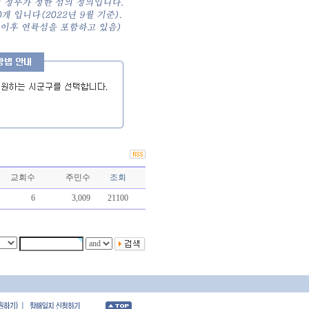
교회수
주민수
조회
6
3,009
21100