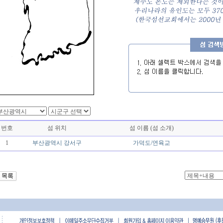
번호
섬 위치
섬 이름 (섬 소개)
1
부산광역시
강서구
가덕도/연육교