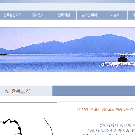
한국섬선교회
항해일지
한국의섬
숨쉬는 바다
나눔터