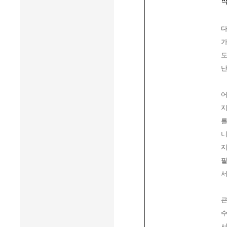
다
가
도
난
어
지
를
니
지
필
서
큰
수
서