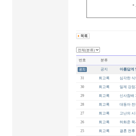
*
번호
분류
공지
아름답게 
31
회고록
심각한 식
30
회고록
일제 강점
29
회고록
신사참배 
28
회고록
대동아 전
27
회고록
고난의 시
26
회고록
허화준 목
25
회고록
결혼 전후