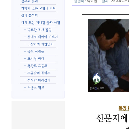
글쓴이
:
박요한
날짜
: 2008-03-0