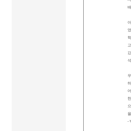
배
아
였
학
고
갔
석
우
하
어
한
으
을
-