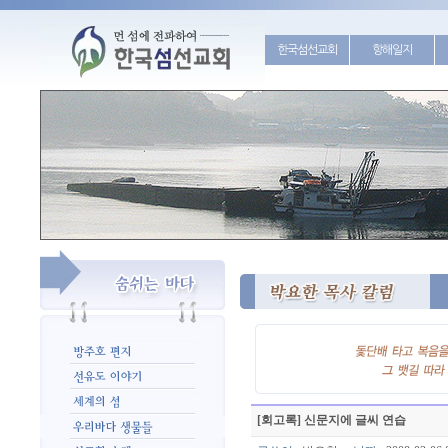
한국섬선교회
항해일지
[회고록] 신문지에 글씨 연습