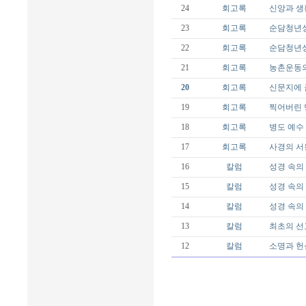
24
회고록
신앙과 생
23
회고록
순담청년성
22
회고록
순담청년성
21
회고록
농촌운동
20
회고록
신문지에 
19
회고록
찍어버린
18
회고록
병도 예수
17
회고록
사경의 서
16
칼럼
성경 속의 
15
칼럼
성경 속의 
14
칼럼
성경 속의 
13
칼럼
최초의 선
12
칼럼
소명과 헌