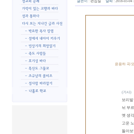
글쓴이
:
편집실
날짜
: 2018-03-0
윤용하 곡
(가사)
보리밭
뉘 부르
옛 생
고운 
돌아보