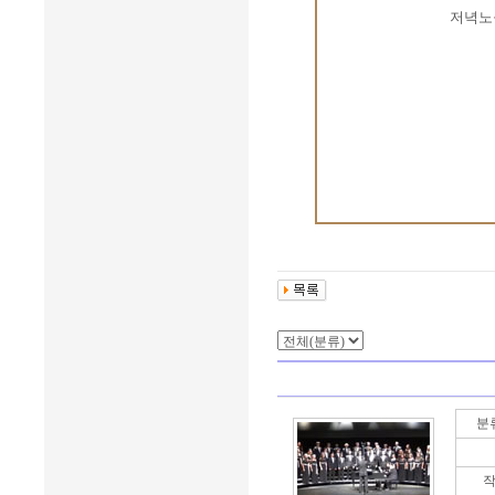
저녁노
분
작