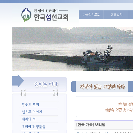
한국섬선교회
항해일지
[한국 가곡] 보리밭