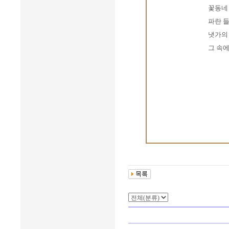
꽃동네
파란 
냇가의
그 속