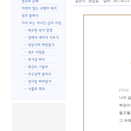
글쓴이
:
편집실
날짜
: 2017-05-2
(가사)
나의 살
복숭아
울긋불
그 속