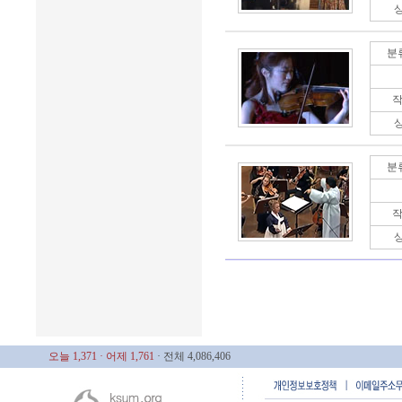
분
작
분
작
오늘 1,371
· 어제 1,761
· 전체 4,086,406