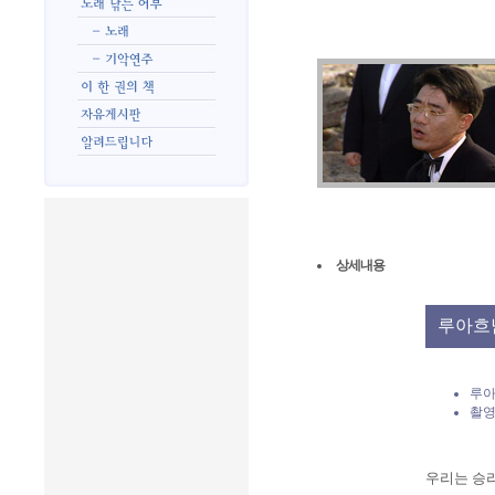
상세내용
루아흐
루아
촬영
우리는 승