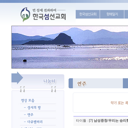
한국섬선교회
항해일지
타이틀 :
[7] 남성중창/우리는 승