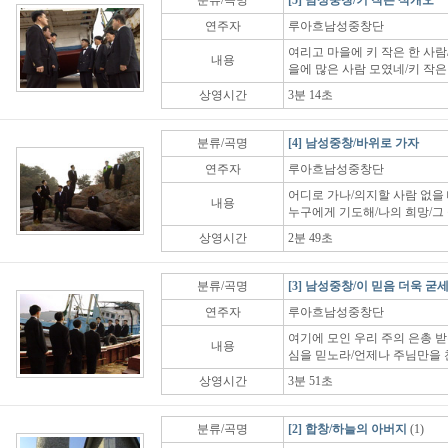
분류/곡명
[5] 남성중창/키 작은 삭개오
연주자
루아흐남성중창단
여리고 마을에 키 작은 한 사람
내용
을에 많은 사람 모였네/키 작은
상영시간
3분 14초
분류/곡명
[4] 남성중창/바위로 가자
연주자
루아흐남성중창단
어디로 가나/의지할 사람 없을 
내용
누구에게 기도해/나의 희망/그
상영시간
2분 49초
분류/곡명
[3] 남성중창/이 믿음 더욱 굳
연주자
루아흐남성중창단
여기에 모인 우리 주의 은총 받
내용
심을 믿노라/언제나 주님만을
상영시간
3분 51초
분류/곡명
[2] 합창/하늘의 아버지
(1)