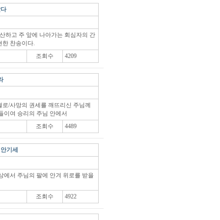
났다
청산하고 주 앞에 나아가는 회심자의 간
현한 찬송이다.
조회수
4209
라
혈로/사망의 권세를 깨뜨리신 주님께
들이여 승리의 주님 안에서
조회수
4489
에 안기세
상에서 주님의 팔에 안겨 위로를 받을
조회수
4922