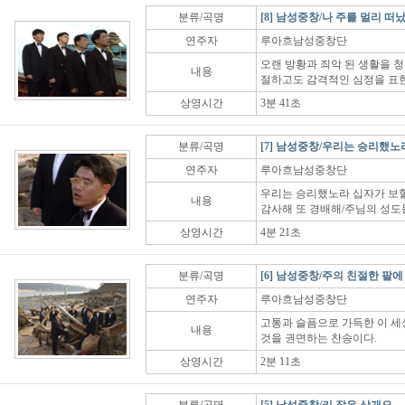
분류/곡명
[8] 남성중창/나 주를 멀리 떠
연주자
루아흐남성중창단
오랜 방황과 죄악 된 생활을 
내용
절하고도 감격적인 심정을 표
상영시간
3분 41초
분류/곡명
[7] 남성중창/우리는 승리했노
연주자
루아흐남성중창단
우리는 승리했노라 십자가 보
내용
감사해 또 경배해/주님의 성도
상영시간
4분 21초
분류/곡명
[6] 남성중창/주의 친절한 팔
연주자
루아흐남성중창단
고통과 슬픔으로 가득한 이 세
내용
것을 권면하는 찬송이다.
상영시간
2분 11초