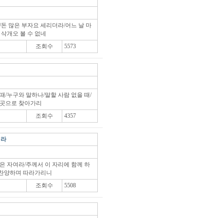
/돈 많은 부자요 세리더라/어느 날 마
 삭개오 볼 수 없네
조회수
5573
때/누구와 말하나/말할 사람 없을 때/
 곳으로 찾아가리
조회수
4357
세라
은 자여라/주께서 이 자리에 함께 하
 찬양하며 따라가리니
조회수
5508