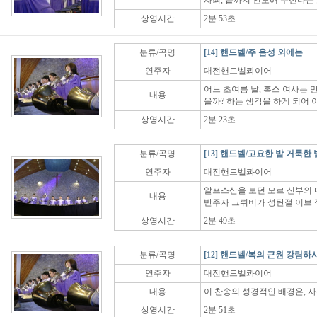
사죄, 끝까지 인도해 주신다는 
상영시간
2분 53초
분류/곡명
[14] 핸드벨/주 음성 외에는
연주자
대전핸드벨콰이어
어느 초여름 날, 혹스 여사는 
내용
을까? 하는 생각을 하게 되어 
상영시간
2분 23초
분류/곡명
[13] 핸드벨/고요한 밤 거룩한 
연주자
대전핸드벨콰이어
알프스산을 보던 모르 신부의 
내용
반주자 그뤼버가 성탄절 이브 
상영시간
2분 49초
분류/곡명
[12] 핸드벨/복의 근원 강림하
연주자
대전핸드벨콰이어
내용
이 찬송의 성경적인 배경은, 사
상영시간
2분 51초