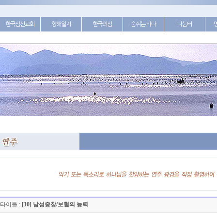
한국섬선교회
항해일지
한국의섬
숨쉬는 바다
나눔터
타이틀 :
[10] 남성중창/보혈의 능력