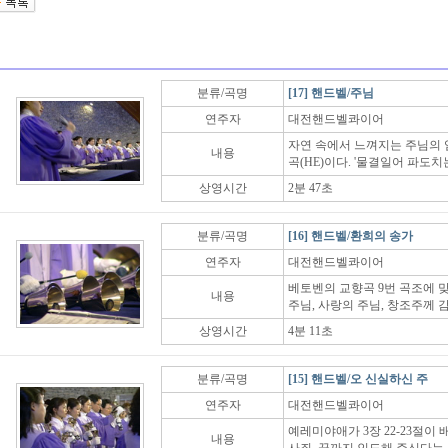
분류/곡명
[17] 핸드벨/주님
연주자
대전핸드벨콰이어
자연 속에서 느껴지는 주님의 
내용
곡(HE)이다. '물결일어 파도치
상영시간
2분 47초
분류/곡명
[16] 핸드벨/환희의 송가
연주자
대전핸드벨콰이어
베토벤의 교향곡 9번 곡조에 
내용
주님, 사랑의 주님, 창조주께 
상영시간
4분 11초
분류/곡명
[15] 핸드벨/오 신실하신 주
연주자
대전핸드벨콰이어
예레미야애가 3장 22-23절이
내용