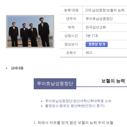
분류/곡명
[10] 남성중창/보혈의 능력
연주자
루아흐남성중창단
제작
한국섬선교회
상영시간
3분 17초
영상보기
조회수
4621
상세내용
보혈의 능력
루아흐남성중창단
루아흐남성중창단/장신대학신학대학원 소속
촬영장소/용유도 왕산해변(인천시 중구)
1. 죄에서 자유를 얻게 함은 보혈의 능력 주의 보혈