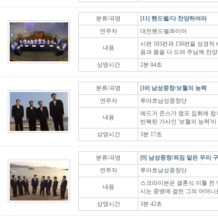
분류/곡명
[11] 핸드벨/다 찬양하여라
연주자
대전핸드벨콰이어
시편 103편과 150편을 성경
내용
음과 몸을 다 드려 주님께 찬양
상영시간
2분 04초
분류/곡명
[10] 남성중창/보혈의 능력
연주자
루아흐남성중창단
에드거 존스가 캠프 집회에 참
내용
반복된 가사인 '보혈의 능력'이
상영시간
3분 17초
분류/곡명
[9] 남성중창/죄짐 맡은 우리 
연주자
루아흐남성중창단
스크라이븐은 결혼식 이틀 전 
내용
시는 중병에 걸린 그의 어머니
상영시간
3분 42초