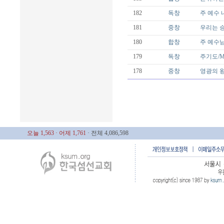
182
독창
주 예수 내가
181
중창
우리는 승리
180
합창
주 예수님 
179
독창
주기도/Mal
178
중창
영광의 왕께
오늘 1,563
· 어제 1,761
· 전체 4,086,598