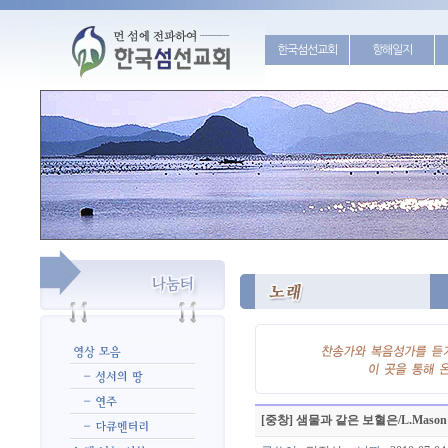
한국섬선교회
항해일지
[중창] 샘물과 같은 보혈은/L.Mason 