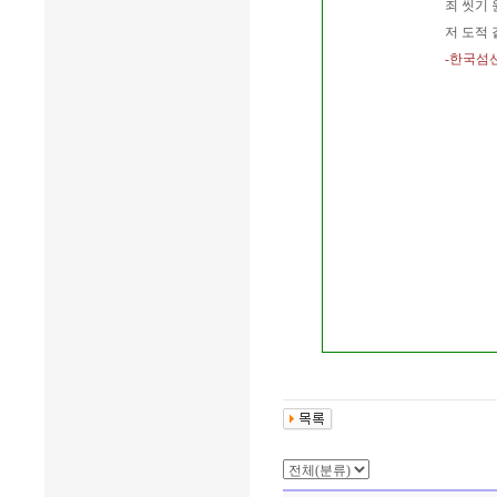
죄 씻기 
저 도적 
-한국섬