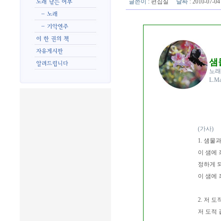
글쓴이
:
편집실
날짜
: 2010-07-
샘
노래
L.M
(가사)
1. 샘물
이 샘에
정하게 
이 샘에
2. 저 
저 도적 