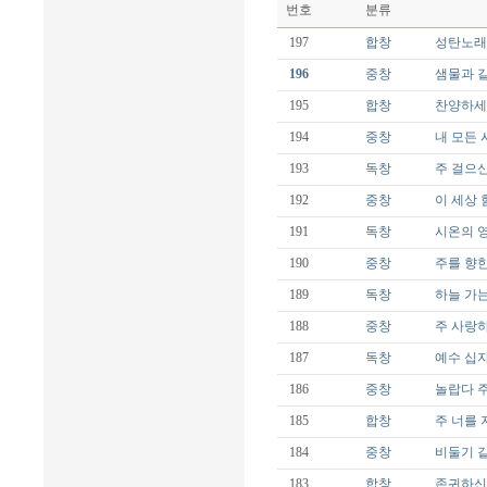
번호
분류
197
합창
성탄노래 
196
중창
샘물과 같은
195
합창
찬양하세 오
194
중창
내 모든 시
193
독창
주 걸으신 
192
중창
이 세상 험하
191
독창
시온의 영광
190
중창
주를 향한
189
독창
하늘 가는 
188
중창
주 사랑하
187
독창
예수 십자가
186
중창
놀랍다 주님
185
합창
주 너를 지키
184
중창
비둘기 같이
183
합창
존귀하신 