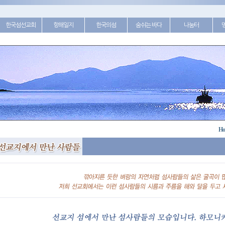
한국섬선교회
항해일지
한국의섬
숨쉬는 바다
나눔터
Ho