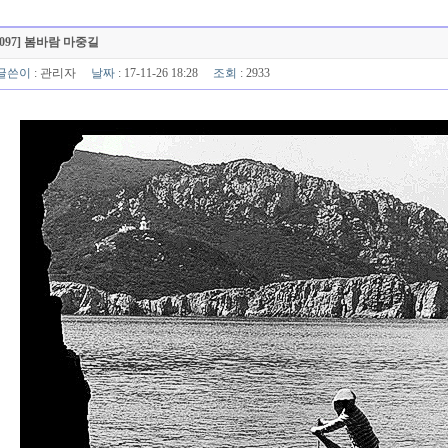
[097] 봄바람 마중길
글쓴이
:
관리자
날짜
: 17-11-26 18:28
조회
: 2933