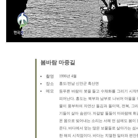
봄바람 마중길
촬영
1996년 4월
장소
홍도/전남 신안군 흑산면
메모
등푸른 바람이 붓을 들고 수채화를 그리기 시작
피어난다. 홍도는 북부와 남부로 나뉘어 마을을 
물이 풍부하여 자연산 돌김과 돌미역, 전복, 그
기들이 살아 숨쉰다. 자갈밭 돌들이 마파람에 휘
온 몸으로 빚어내는 소리는 서해 먼 섬에도 봄이
준다. 바다에서 얻는 많은 보물들로 살아가는 섬
한 해의 시작점이다. 바다는 치열한 일터와 편안