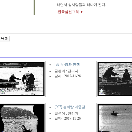
하면서 섬사람들과 하나가 된다.
-한국섬선교회 ▼
[99] 바람과 전쟁
글쓴이 :
관리자
날짜 : 2017-11-26
[097] 봄바람 마중길
글쓴이 :
관리자
날짜 : 2017-11-26