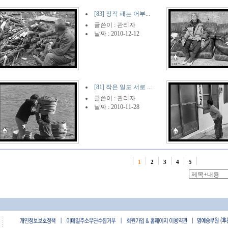
[83] 장작 패는 어부...
글쓴이 :
관리자
날짜 : 2010-12-12
[81] 작은 일도 서로 ...
글쓴이 :
관리자
날짜 : 2010-11-28
1
2
3
4
5