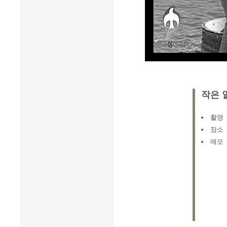
작은 
촬영
장소
메모