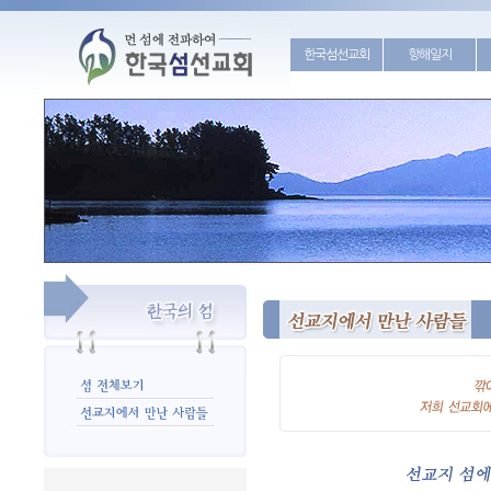
한국섬선교회
항해일지