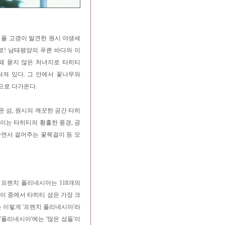
티! 폴 고갱이 발견한 원시 야생세
로! 남태평양의 푸른 바다와 이
 때 묻지 않은 처녀지로 타히티
려져 있다. 그 안에서 꽃나무와
으로 다가온다.
 섬, 원시의 깨끗한 공간 타히
이는 타히티의 황홀한 풍경, 공
하면서 걸어주는 꽃목걸이 등 모
한 프렌치 폴리네시아는 118개의
이 중에서 타히티 섬은 가장 크
 이렇게 '프렌치 폴리네시아'라
'폴리네시아'에는 '많은 섬들'이