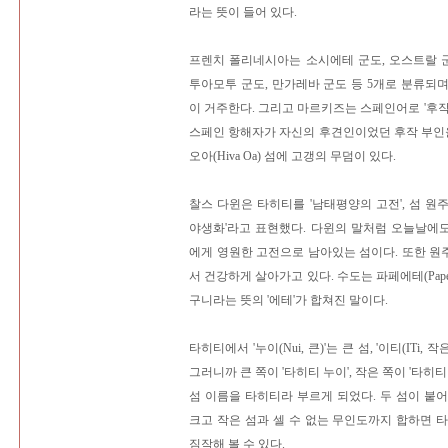
라는 뜻이 들어 있다.
프렌치 폴리네시아는 소시에테 군도, 오스트랄 군
투아모투 군도, 만가레바 군도 등 5개로 분류되
이 거주한다. 그리고 마르키즈는 스페인어로 '후작
스페인 항해자가 자신의 후견인이었던 후작 부인을
오아(Hiva Oa) 섬에 고갱의 무덤이 있다.
찰스 다윈은 타히티를 '남태평양의 고전', 섬 원
야생화'라고 표현했다. 다윈의 말처럼 오늘날에
에게 영원한 고전으로 남아있는 섬이다. 또한 
서 건강하게 살아가고 있다. 수도는 파페에테(Papee
구니라는 뜻의 '에테'가 합쳐진 말이다.
타히티에서 '누이(Nui, 큰)'는 큰 섬, '이티(ITi,
그러니까 큰 쪽이 '타히티 누이', 작은 쪽이 '타히
섬 이름을 타히티라 부르게 되었다. 두 섬이 붙
크고 작은 섬과 셀 수 없는 무인도까지 합하면 
짐작해 볼 수 있다.