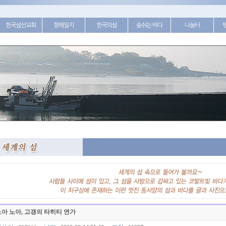
한국섬선교회
항해일지
한국의섬
숨쉬는 바다
나눔터
아 노아, 고갱의 타히티 연가