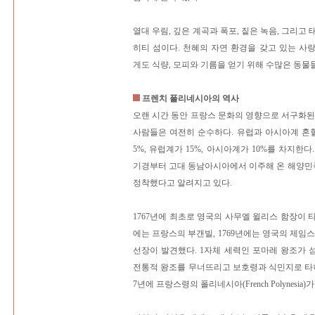
열대 우림, 깊은 계곡과 폭포, 짙은 녹음, 그리고
히티 섬이다. 천혜의 자연 환경을 갖고 있는 사
게도 식량, 모피와 기름을 얻기 위해 수많은 동물
프렌치 폴리네시아의 역사
오랜 시간 동안 프랑스 문화의 영향으로 서구화된
사람들은 여전히 순수하다. 유럽과 아시아계 혼
5%, 유럽계가 15%, 아시아계가 10%를 차지한다
기경부터 고대 동남아시아에서 이주해 온 해양민족
정착했다고 알려지고 있다.
1767년에 최초로 영국의 사무엘 윌리스 함장이 타
에는 프랑스의 부갠빌, 1769년에는 영국의 제임스 
선장이 발견했다. 1자체 세력인 포마레 왕조가
전통적 왕조를 무너뜨리고 보호령과 식민지로 타히
7년에 프랑스령의 폴리네시아(French Polynesia)