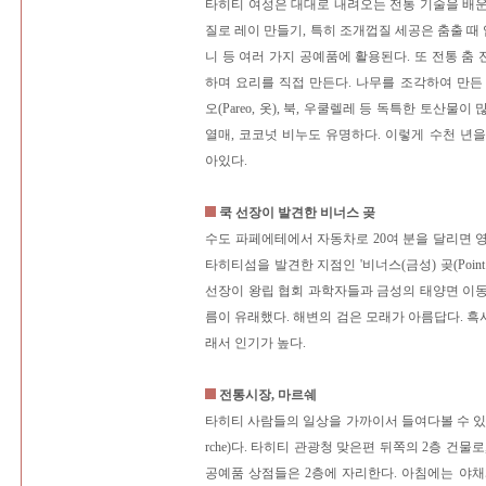
타히티 여성은 대대로 내려오는 전통 기술을 배
질로 레이 만들기, 특히 조개껍질 세공은 춤출 때 
니 등 여러 가지 공예품에 활용된다. 또 전통 춤
하며 요리를 직접 만든다. 나무를 조각하여 만든
오(Pareo, 옷), 북, 우쿨렐레 등 독특한 토산물
열매, 코코넛 비누도 유명하다. 이렇게 수천 년
아있다.
쿡 선장이 발견한 비너스 곶
수도 파페에테에서 자동차로 20여 분을 달리면 
타히티섬을 발견한 지점인 '비너스(금성) 곶(Point V
선장이 왕립 협회 과학자들과 금성의 태양면 이
름이 유래했다. 해변의 검은 모래가 아름답다. 
래서 인기가 높다.
전통시장, 마르쉐
타히티 사람들의 일상을 가까이서 들여다볼 수 있
rche)다. 타히티 관광청 맞은편 뒤쪽의 2층 건물로
공예품 상점들은 2층에 자리한다. 아침에는 야채와