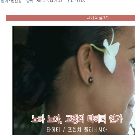
글쓴이
:
편집실
날짜
: 2010-02-14 21:43
조회
: 11327
세계의 섬(15)