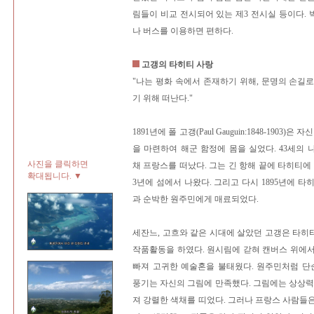
림들이 비교 전시되어 있는 제3 전시실 등이다.
나 버스를 이용하면 편하다.
고갱의 타히티 사랑
"나는 평화 속에서 존재하기 위해, 문명의 손길
기 위해 떠난다."
1891년에 폴 고갱(Paul Gauguin:1848-1903
을 마련하여 해군 함정에 몸을 실었다. 43세의
사진을 클릭하면
채 프랑스를 떠났다. 그는 긴 항해 끝에 타히티에
확대됩니다. ▼
3년에 섬에서 나왔다. 그리고 다시 1895년에 
과 순박한 원주민에게 매료되었다.
세잔느, 고흐와 같은 시대에 살았던 고갱은 타
작품활동을 하였다. 원시림에 갇혀 캔버스 위에
빠져 고귀한 예술혼을 불태웠다. 원주민처럼 
풍기는 자신의 그림에 만족했다. 그림에는 상상력
져 강렬한 색채를 띠었다. 그러나 프랑스 사람들