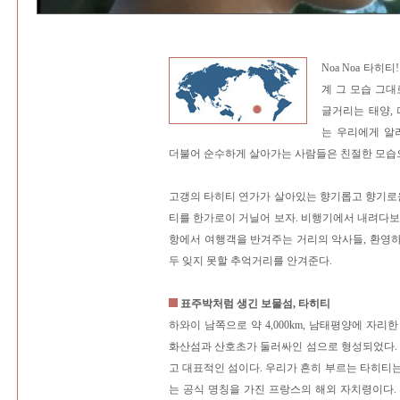
Noa Noa 타히
계 그 모습 그대
글거리는 태양,
는 우리에게 알
더불어 순수하게 살아가는 사람들은 친절한 모습
고갱의 타히티 연가가 살아있는 향기롭고 향기로운
티를 한가로이 거닐어 보자. 비행기에서 내려다보
항에서 여행객을 반겨주는 거리의 악사들, 환영
두 잊지 못할 추억거리를 안겨준다.
표주박처럼 생긴 보물섬, 타히티
하와이 남쪽으로 약 4,000km, 남태평양에 자리
화산섬과 산호초가 둘러싸인 섬으로 형성되었다. 
고 대표적인 섬이다. 우리가 흔히 부르는 타히티는
는 공식 명칭을 가진 프랑스의 해외 자치령이다. 