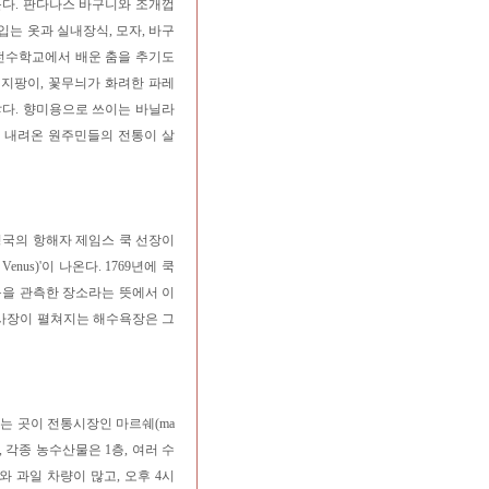
운다. 판다나스 바구니와 조개껍
입는 옷과 실내장식, 모자, 바구
 전수학교에서 배운 춤을 추기도
 지팡이, 꽃무늬가 화려한 파레
이 많다. 향미용으로 쓰이는 바닐라
을 내려온 원주민들의 전통이 살
영국의 항해자 제임스 쿡 선장이
enus)'이 나온다. 1769년에 쿡
동을 관측한 장소라는 뜻에서 이
흑사장이 펼쳐지는 해수욕장은 그
는 곳이 전통시장인 마르쉐(ma
, 각종 농수산물은 1층, 여러 수
 과일 차량이 많고, 오후 4시