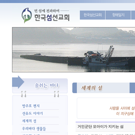
한국섬선교회
항해일지
거인군단 모아이가 지키는 섬