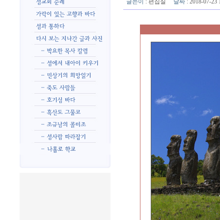
글쓴이
:
편집실
날짜
: 2018-07-2