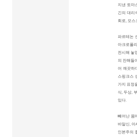
지낸 토마스
긴의 대리석
회로, 모스
파르테논 
아크로폴리
전시해 놓았
의 잔해들
어 깨끗하다
스핑크스 상
가지 표정을
식, 두상,
있다.
빼어난 몸
바알신, 아
인본주의 