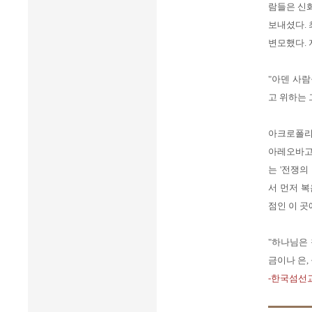
람들은 신화
보내셨다.
변모했다. 
"아덴 사
고 위하는 그
아크로폴리스
아레오바고
는 '전쟁의
서 먼저 
점인 이 곳
"하나님은
금이나 은,
-한국섬선