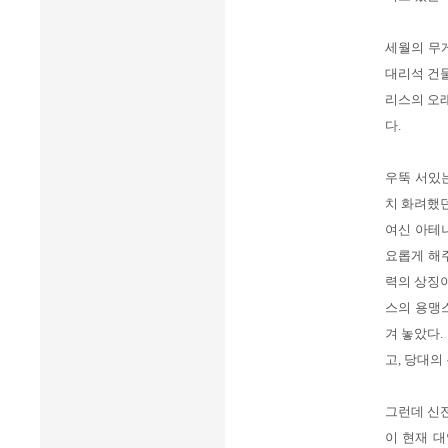
세월의 무
대리석 건
리스의 오래
다.
우뚝 서있는
치 화려했던
여신 아테나
요롭게 해주
력의 상징이
스의 용맹
겨 놓았다
고, 당대의
그런데 신전
이 현재 