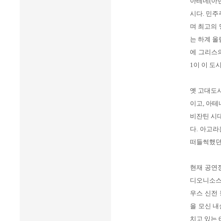
아테네(아덴
시다. 민
며 최고의 
는 하계 올
에 그리스
1이 이 도
옛 고대도
이고, 아
비잔틴 시
다. 아고라
떠들썩했던 
현재 공연
디오니소스 
우스 신전
을 모신 내
치고 있는 