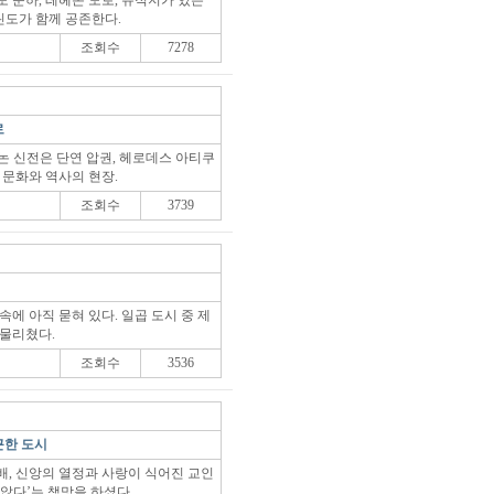
 운하, 레헤온 도로, 유적지가 있는
도가 함께 공존한다.
조회수
7278
로
논 신전은 단연 압권, 헤로데스 아티쿠
 문화와 역사의 현장.
조회수
3739
속에 아직 묻혀 있다. 일곱 도시 중 제
 물리쳤다.
조회수
3536
근한 도시
배, 신앙의 열정과 사랑이 식어진 교인
않다’는 책망을 하셨다.