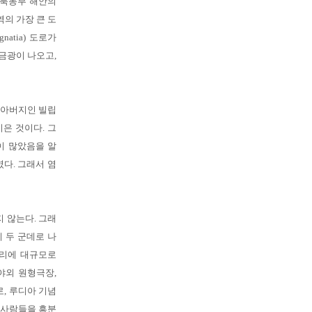
 북동부 해안의
의 가장 큰 도
atia) 도로가
금광이 나오고,
 아버지인 빌립
은 것이다. 그
물이 많았음을 알
다. 그래서 염
 않는다. 그래
 두 군데로 나
거리에 대규모로
야외 원형극장,
로, 루디아 기념
 사람들을 흥분