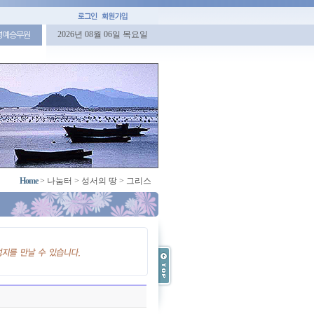
2026년 08월 06일 목요일
명예승무원
Home
>
나눔터
>
성서의 땅
>
그리스