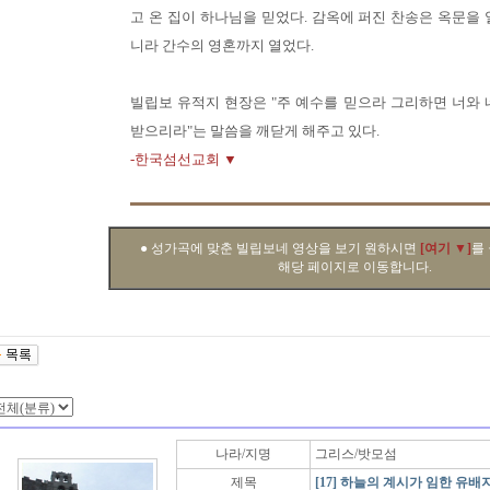
고 온 집이 하나님을 믿었다. 감옥에 퍼진 찬송은 옥문을 
니라 간수의 영혼까지 열었다.
빌립보 유적지 현장은 "주 예수를 믿으라 그리하면 너와 
받으리라"는 말씀을 깨닫게 해주고 있다.
-한국섬선교회 ▼
● 성가곡에 맞춘 빌립보네 영상을 보기 원하시면
[여기 ▼]
를
해당 페이지로 이동합니다.
나라/지명
그리스/밧모섬
제목
[17] 하늘의 계시가 임한 유배