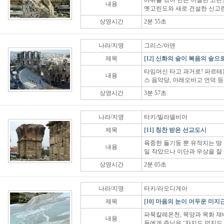
바위를 깎아 만든 아찔한 고린도
내용
옛고린도와 새로 건설한 신고린
상영시간
2분 55초
나라/지명
그리스/아덴
제목
[12] 신화의 숲이 복음의 숲으
타임머신 타고 과거로! 파르테
내용
스 음악당, 아레오바고 언덕 등
상영시간
3분 57초
나라/지명
터키/빌라델비아
제목
[11] 칭찬 받은 선교도시
육중한 돌기둥 뿐 유적지는 땅 
내용
일 작았으나 이단과 우상을 잘
상영시간
2분 05초
나라/지명
터키/라오디게아
제목
[10] 마음의 눈이 어두운 미지
파묵칼레온천, 목양과 목화 재
내용
들에게 주님은 ‘차지도 덥지도 