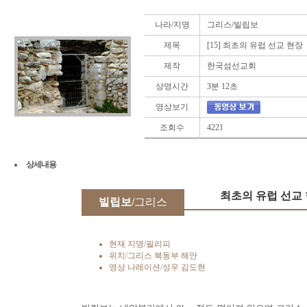
나라/지명
그리스/빌립보
제목
[15] 최초의 유럽 선교 현장
제작
한국섬선교회
상영시간
3분 12초
영상보기
조회수
4221
상세내용
최초의 유럽 선교
빌립보/
그리스
현재 지명/필리피
위치/그리스 북동부 해안
영상 나레이션/성우 김도현