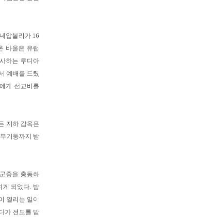
 네압볼리가 16
온 바울은 유럽
장사하는 루디아
서 예배를 드렸
울에게 선교비를
든 지하 감옥은
나무기둥까지 받
 군중을 충동하
히게 되었다. 밤
이 열리는 일이
다가 전도를 받