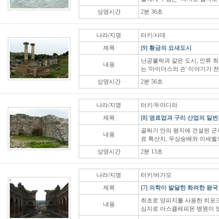
상영시간
2분 36초
나라/지명
터키/사데
제목
[9] 황금의 요새도시
난공불락과 같은 도시, 인류 최
내용
는 '마이더스의 손' 이야기가 
상영시간
2분 56초
나라/지명
터키/두아디라
제목
[8] 염료업과 구리 산업의 일
골짜기 안의 평지에 건설된 군사
내용
료 특산지, 우상숭배와 이세벨
상영시간
2분 13초
나라/지명
터키/버가모
제목
[7] 의학이 발달한 화려한 왕국
최초로 양피지를 사용한 히포크
내용
심지로 아스클레피온 병원이 