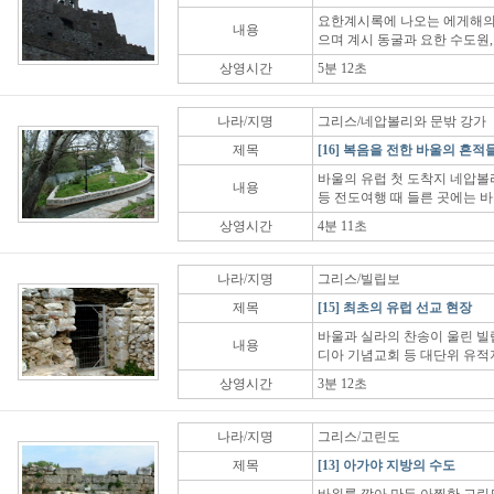
요한계시록에 나오는 에게해의
내용
으며 계시 동굴과 요한 수도원,
상영시간
5분 12초
나라/지명
그리스/네압볼리와 문밖 강가
제목
[16] 복음을 전한 바울의 흔적
바울의 유럽 첫 도착지 네압볼
내용
등 전도여행 때 들른 곳에는 
상영시간
4분 11초
나라/지명
그리스/빌립보
제목
[15] 최초의 유럽 선교 현장
바울과 실라의 찬송이 울린 빌립
내용
디아 기념교회 등 대단위 유적
상영시간
3분 12초
나라/지명
그리스/고린도
제목
[13] 아가야 지방의 수도