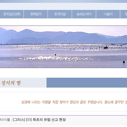
한국섬선교회
항해일지
한국의섬
숨쉬는 바다
나눔터
타이틀 :
[그리스] [15] 최초의 유럽 선교 현장