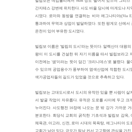
빌립보는 네압볼리에서 9km 정도 떨어져 있으며 그리스
간지테스 강변에 위치한다. 사도 바울 당시에 마게도냐 지역
시였다. 로마와 동방을 연결하는 비아 에그나티아((Via Egn
통과하여 무역과 상업이 발달하였다. 또한 팡게오 산에서 
온천이 있어 부유한 도시였다.
빌립보 이름은 '빌립의 도시'라는 뜻이다. 알렉산더 대왕의
왕이 이 도시를 건설한 뒤 자기 이름을 따서 빌립보라고 지
이전에는 '샘'이라는 뜻이 담긴 '크리니데스'로 불렸다. 
수 있으며 공업용수가 풍부하여 염색산업에 적합한 도시였
색가공업자들의 길드가 있었을 것으로 추측하고 있다.
빌립보는 고대도시로서 도시의 유적만 있을 뿐 사람이 살지
서 발굴 작업이 자유롭다. 유적은 도로를 사이에 두고 크게
누어진다. 사도행전 16장에 나오는 문 밖 강가 가까운 
분포한다. 회당식 교회의 굵직한 기초석과 빌립보 감옥, 
체육관, 아고라, 신전, 로마 시대의 목욕탕, 에그나티아 도
교회가 남아 있다. 규모가 워낙 커서 고고학에 관심을 가진