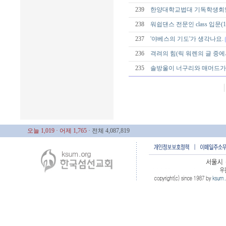
239
한양대학교법대 기독학생회
238
워쉽댄스 전문인 class 입문(
237
'야베스의 기도'가 생각나요.
236
격려의 힘(릭 워렌의 글 중에
235
솔방울이 너구리와 매머드가
오늘 1,019
· 어제 1,765
· 전체 4,087,819