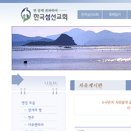
한국섬선교회
항해일지