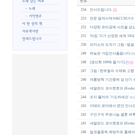
번호
254
인사드립니다.
253
전문 음악사역자&CCM가수 
252
다양한 유리공예 사진을 감상
251
'타임' 지가 선정한 세계 10
250
피카소의 도자기 그림 / 펌글
249
뒤늦은 가입인사올립니다
(2)
248
[생선회 100배 즐기기]
247
그림 / 한부철의 수채화 고향
246
여름방학 기간중에 섬 단기 
245
네덜란드 코이켄호프 (Keukenh
244
조지 뮬러의 '기도하세요'
(1)
243
이태리 로마에서 문안 인사
242
구인구직 무료나눔 결혼 벼
241
네덜란드 코이켄호프 (Keukenh
240
알코올중독 예방치유 홈페