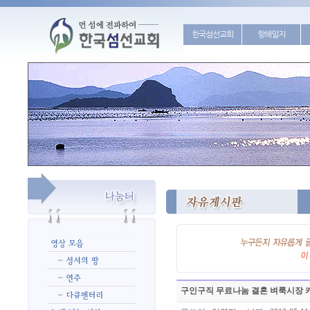
한국섬선교회
항해일지
구인구직 무료나눔 결혼 벼룩시장