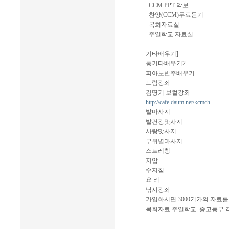
CCM PPT 악보
찬양(CCM)무료듣기
목회자료실
주일학교 자료실
기타배우기]
통키타배우기2
피아노반주배우기
드럼강좌
김명기 보컬강좌
http://cafe.daum.net/kcmch
발마사지
발건강맛사지
사랑맛사지
부위별마사지
스트레칭
지압
수지침
요 리
낚시강좌
가입하시면 3000기가의 자료
목회자료 주일학교 중고등부 