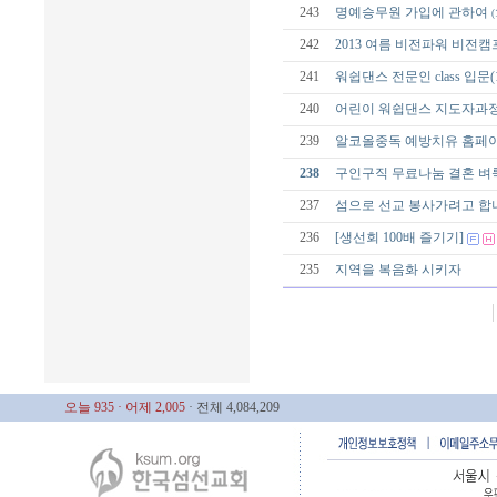
243
명예승무원 가입에 관하여
(
242
2013 여름 비전파워 비전캠
241
워쉽댄스 전문인 class 입문(
240
어린이 워쉽댄스 지도자과정 sch
239
알코올중독 예방치유 홈페
238
구인구직 무료나눔 결혼 
237
섬으로 선교 봉사가려고 합
236
[생선회 100배 즐기기]
235
지역을 복음화 시키자
오늘 935
· 어제 2,005
· 전체 4,084,209