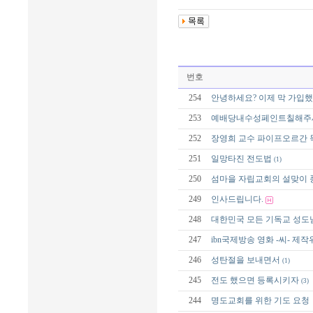
번호
254
안녕하세요? 이제 막 가입
253
예배당내수성페인트칠해주
252
장영희 교수 파이프오르간 
251
일망타진 전도법
(1)
250
섬마을 자립교회의 설맞이 
249
인사드립니다.
248
대한민국 모든 기독교 성도
247
ibn국제방송 영화 -씨- 제
246
성탄절을 보내면서
(1)
245
전도 했으면 등록시키자
(3)
244
명도교회를 위한 기도 요청